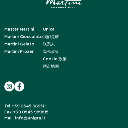
Master Martini
Unica
Martini Cioccolato
我们是谁
Martini Gelato
联系人
Martini Frozen
隐私政策
Cookie 政策
站点地图
Tel
+39 0545 989511
Fax
+39 0545 989615
Mail
info@unigra.it