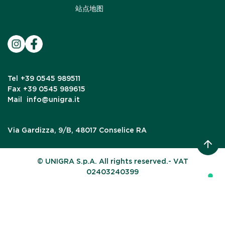
站点地图
Tel
+39 0545 989511
Fax
+39 0545 989615
Mail
info@unigra.it
Via Gardizza, 9/B, 48017 Conselice RA
© UNIGRA S.p.A. All rights reserved.- VAT
02403240399
Your Privacy Choices
Notice at collection