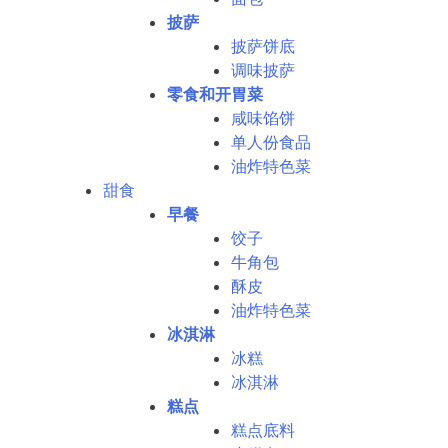
披萨
披萨饼底
调味披萨
零食和开胃菜
咸味馅饼
单人份食品
油炸特色菜
甜食
早餐
饺子
牛角包
酥皮
油炸特色菜
冰淇淋
冰糕
冰淇淋
糕点
糕点底料