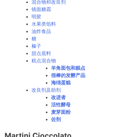
混合物和改良剂
镜面糖霜
明胶
水果类馅料
油炸食品
糖
榛子
甜点底料
糕点混合物
羊角面包和糕点
很棒的发酵产品
海绵蛋糕
改良剂及助剂
改进者
活性酵母
麦芽面粉
佐剂
Martini Cioccolato