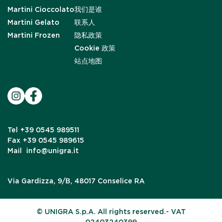
Martini Cioccolato
我们是谁
Martini Gelato
联系人
Martini Frozen
隐私政策
Cookie 政策
站点地图
Tel
+39 0545 989511
Fax
+39 0545 989615
Mail
info@unigra.it
Via Gardizza, 9/B, 48017 Conselice RA
© UNIGRA S.p.A. All rights reserved.- VAT