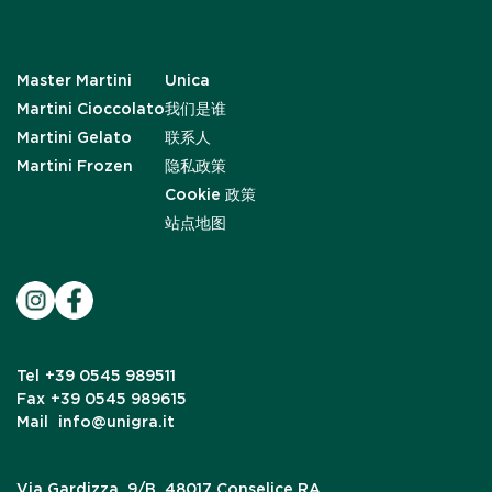
Master Martini
Unica
Martini Cioccolato
我们是谁
Martini Gelato
联系人
Martini Frozen
隐私政策
Cookie 政策
站点地图
Tel
+39 0545 989511
Fax
+39 0545 989615
Mail
info@unigra.it
Via Gardizza, 9/B, 48017 Conselice RA