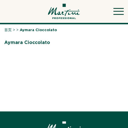
Skip
to
content
首页
>
>
Aymara Cioccolato
Aymara Cioccolato