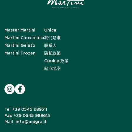
Master Martini
Unica
Martini Cioccolato
我们是谁
Martini Gelato
联系人
Martini Frozen
隐私政策
Cookie 政策
站点地图
Tel
+39 0545 989511
Fax
+39 0545 989615
Mail
info@unigra.it