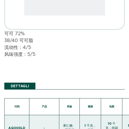
可可 72%
38/40 可可脂
流动性：4/5
风味强度：5/5
DETTAGLI
代码
产品
用途
规格
包裝
10 千
果仁糖、
1 千克，
AQ000LD
-
克，纸箱