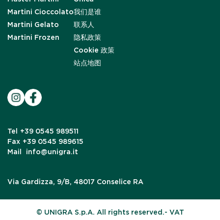
Martini Cioccolato
我们是谁
Martini Gelato
联系人
Martini Frozen
隐私政策
Cookie 政策
站点地图
Tel
+39 0545 989511
Fax
+39 0545 989615
Mail
info@unigra.it
Via Gardizza, 9/B, 48017 Conselice RA
© UNIGRA S.p.A. All rights reserved.- VAT