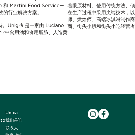
o 和 Martini Food Service—
着眼原材料、使用传统方法、倾
效的行业解决方案。
在生产过程中采用尖端技术，以上种种助
师、烘焙师、高端冰淇淋制作商
nigrà 是一家由 Luciano
商、街头小贩和街头小吃经营者
糖果行业中食用油和食用脂肪、人造黄
Unica
ato
我们是谁
联系人