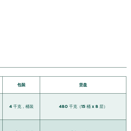
包裝
货盘
4 千克，桶装
480 千克（15 桶 x 8 层）