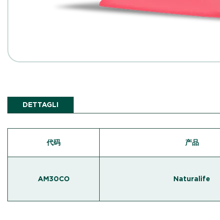
DETTAGLI
代码
产品
AM30CO
Naturalife