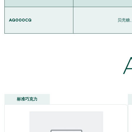
AQ000CQ
贝壳糖
标准巧克力