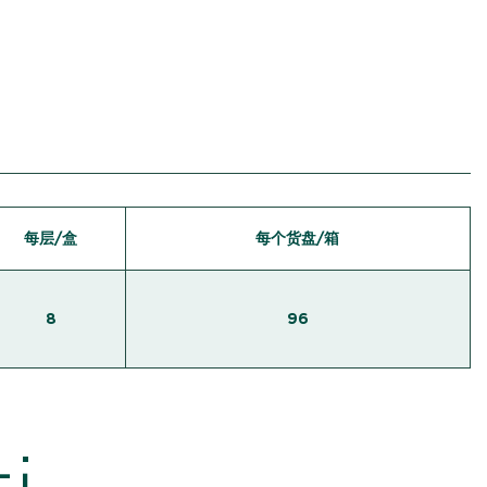
每层/盒
每个货盘/箱
8
96
i