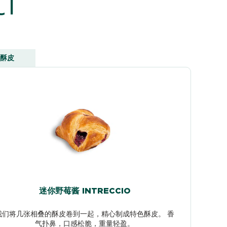
酥皮
迷你野莓酱 INTRECCIO
我们将几张相叠的酥皮卷到一起，精心制成特色酥皮。 香
气扑鼻，口感松脆，重量轻盈。