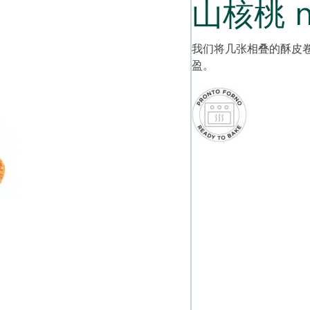
山核桃 mi
我们将几张相叠的酥皮
盈。