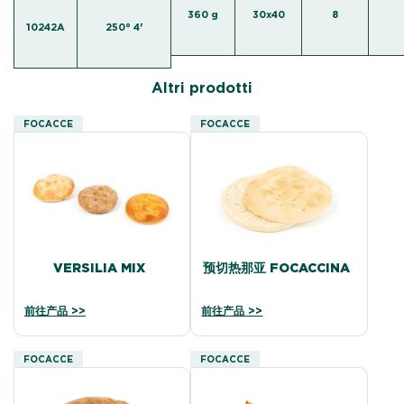
360 g
30x40
8
10242A
250° 4'
Altri prodotti
FOCACCE
FOCACCE
VERSILIA MIX
预切热那亚 FOCACCINA
前往产品 >>
前往产品 >>
FOCACCE
FOCACCE