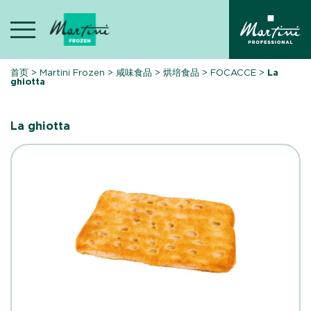
Skip
to
content
首页
>
Martini Frozen
>
咸味食品
>
烘培食品
>
FOCACCE
>
La
ghiotta
La ghiotta