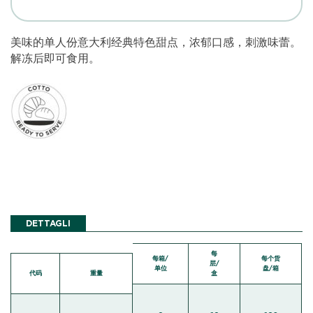
美味的单人份意大利经典特色甜点，浓郁口感，刺激味蕾。
解冻后即可食用。
DETTAGLI
每
每箱/
每个货
层/
单位
盘/箱
代码
重量
盒