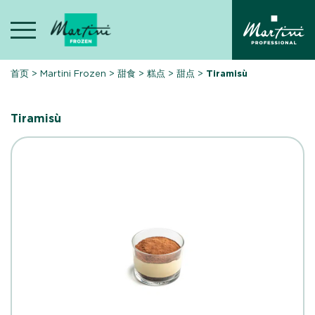
Skip
to
content
首页
>
Martini Frozen
>
甜食
>
糕点
>
甜点
>
Tiramisù
Tiramisù